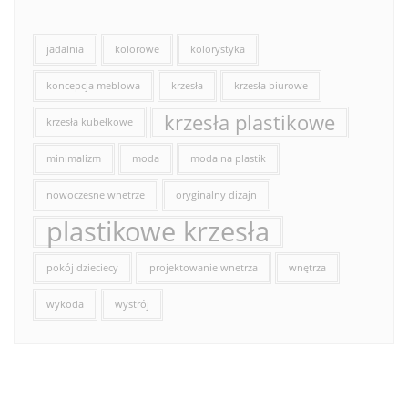
jadalnia
kolorowe
kolorystyka
koncepcja meblowa
krzesła
krzesła biurowe
krzesła plastikowe
krzesła kubełkowe
minimalizm
moda
moda na plastik
nowoczesne wnetrze
oryginalny dizajn
plastikowe krzesła
pokój dzieciecy
projektowanie wnetrza
wnętrza
wykoda
wystrój