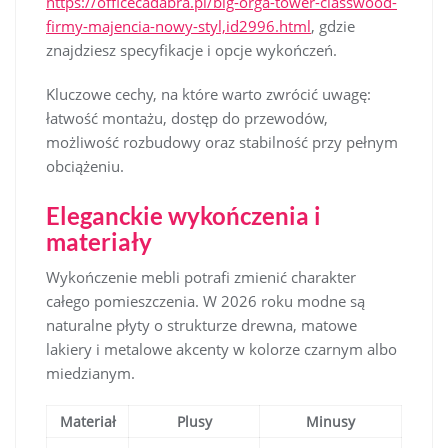
https://officecadabra.pl/big-orga-tower-classwood-
firmy-majencia-nowy-styl,id2996.html
, gdzie
znajdziesz specyfikacje i opcje wykończeń.
Kluczowe cechy, na które warto zwrócić uwagę:
łatwość montażu, dostęp do przewodów,
możliwość rozbudowy oraz stabilność przy pełnym
obciążeniu.
Eleganckie wykończenia i
materiały
Wykończenie mebli potrafi zmienić charakter
całego pomieszczenia. W 2026 roku modne są
naturalne płyty o strukturze drewna, matowe
lakiery i metalowe akcenty w kolorze czarnym albo
miedzianym.
Materiał
Plusy
Minusy