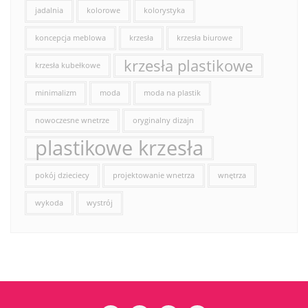
jadalnia
kolorowe
kolorystyka
koncepcja meblowa
krzesła
krzesła biurowe
krzesła plastikowe
krzesła kubełkowe
minimalizm
moda
moda na plastik
nowoczesne wnetrze
oryginalny dizajn
plastikowe krzesła
pokój dzieciecy
projektowanie wnetrza
wnętrza
wykoda
wystrój