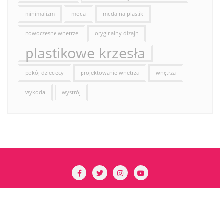
minimalizm
moda
moda na plastik
nowoczesne wnetrze
oryginalny dizajn
plastikowe krzesła
pokój dzieciecy
projektowanie wnetrza
wnętrza
wykoda
wystrój
Copyright ©2026 ABC Krzesła . All rights reserved.
Powered by
WordPress
&
Designed by
Bizberg Themes