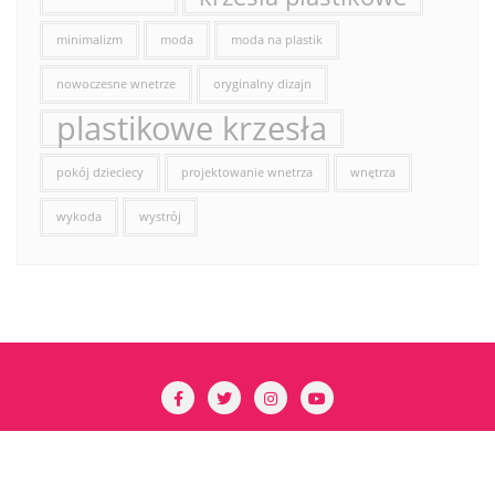
minimalizm
moda
moda na plastik
nowoczesne wnetrze
oryginalny dizajn
plastikowe krzesła
pokój dzieciecy
projektowanie wnetrza
wnętrza
wykoda
wystrój
Copyright ©2026 ABC Krzesła . All rights reserved.
Powered by
WordPress
&
Designed by
Bizberg Themes