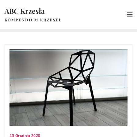
Skip
ABC Krzesła
to
content
KOMPENDIUM KRZESEŁ
23 Grudnia 2020