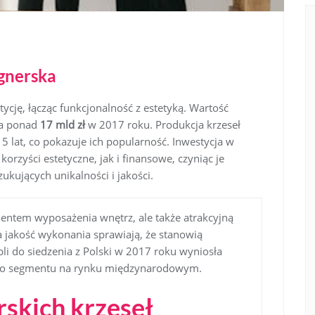
ignerska
ycję, łącząc funkcjonalność z estetyką. Wartość
ła ponad
17 mld zł
w 2017 roku. Produkcja krzeseł
5 lat, co pokazuje ich popularność. Inwestycja w
orzyści estetyczne, jak i finansowe, czyniąc je
ujących unikalności i jakości.
ementem wyposażenia wnętrz, ale także atrakcyjną
a jakość wykonania sprawiają, że stanowią
i do siedzenia z Polski w 2017 roku wyniosła
tego segmentu na rynku międzynarodowym.
rskich krzeseł