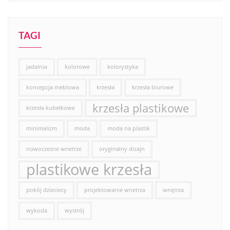
TAGI
jadalnia
kolorowe
kolorystyka
koncepcja meblowa
krzesła
krzesła biurowe
krzesła plastikowe
krzesła kubełkowe
minimalizm
moda
moda na plastik
nowoczesne wnetrze
oryginalny dizajn
plastikowe krzesła
pokój dzieciecy
projektowanie wnetrza
wnętrza
wykoda
wystrój