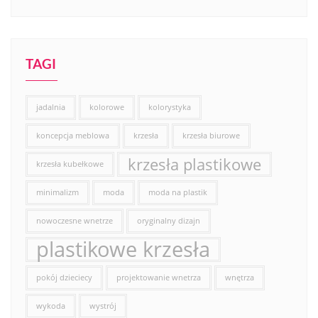
TAGI
jadalnia
kolorowe
kolorystyka
koncepcja meblowa
krzesła
krzesła biurowe
krzesła plastikowe
krzesła kubełkowe
minimalizm
moda
moda na plastik
nowoczesne wnetrze
oryginalny dizajn
plastikowe krzesła
pokój dzieciecy
projektowanie wnetrza
wnętrza
wykoda
wystrój