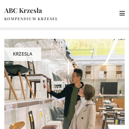
Skip
ABC Krzesła
to
content
KOMPENDIUM KRZESEŁ
KRZESLA