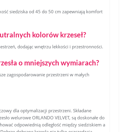
kość siedziska od 45 do 50 cm zapewniają komfort
eutralnych kolorów krzeseł?
estrzeń, dodając wnętrzu lekkości i przestronności.
rzesła o mniejszych wymiarach?
psze zagospodarowanie przestrzeni w małych
czowy dla optymalizacji przestrzeni. Składane
krzesło welurowe ORLANDO VELVET, są doskonałe do
hować odpowiednią odległość między siedziskiem a
Dobrze dobrane krzesła nie tylko oszczędzają