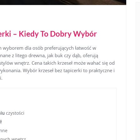
cerki – Kiedy To Dobry Wybór
łym wyborem dla osób preferujących łatwość w
ane z litego drewna, jak buk czy dąb, oferują
 stylów wnętrz. Cena takich krzeseł może wahać się od
wykonania. Wybór krzeseł bez tapicerki to praktyczne i
i.
niu
czystości
ł
inne
znych wnętrz