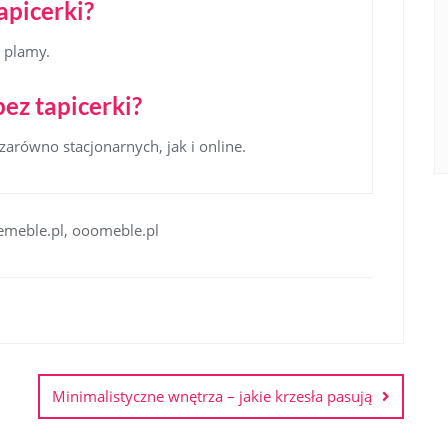
tapicerki?
a plamy.
ez tapicerki?
arówno stacjonarnych, jak i online.
emeble.pl, ooomeble.pl
Minimalistyczne wnętrza – jakie krzesła pasują