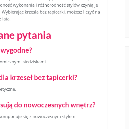
idność wykonania i różnorodność stylów czynią je
bierając krzesła bez tapicerki, możesz liczyć na
 lata.
ane pytania
są wygodne?
nomicznymi siedziskami.
dla krzeseł bez tapicerki?
tetyczne.
pasują do nowoczesnych wnętrz?
e komponuje się z nowoczesnym stylem.