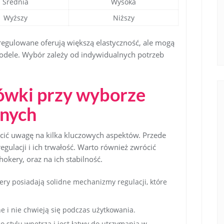
Średnia
Wysoka
Wyższy
Niższy
egulowane oferują większą elastyczność, ale mogą
 modele. Wybór zależy od indywidualnych potrzeb
ówki przy wyborze
nych
cić uwagę na kilka kluczowych aspektów. Przede
ulacji i ich trwałość. Warto również zwrócić
okery, oraz na ich stabilność.
ery posiadają solidne mechanizmy regulacji, które
e i nie chwieją się podczas użytkowania.
o stylu wnętrza i jest łatwy do utrzymania w