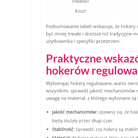
Trwałość
Koszt
Podsumowanie tabeli wskazuje, że hokery r
być mniej trwałe i droższe niż tradycyjne
użytkownika i specyfiki przestrzeni.
Praktyczne wskaz
hokerów regulowa
Wybierając hokery regulowane, warto zwró
wszystkim, sprawdź jakość mechanizmów reg
uwagę na materiał, z którego wykonane są h
Jakość mechanizmów:
Upewnij się, że hok
będą służyły przez długi czas.
Stabilność:
Sprawdź, czy hokery są stabiln
Materiał:
Wybierz materiał, który pasuje d