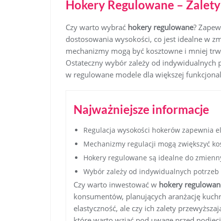
Hokery Regulowane – Zalety
Czy warto wybrać
hokery regulowane
? Zapew
dostosowania wysokości, co jest idealne w zmi
mechanizmy mogą być kosztowne i mniej trw
Ostateczny wybór zależy od indywidualnych po
w regulowane modele dla większej funkcjonal
Najważniejsze informacje
Regulacja wysokości hokerów zapewnia el
Mechanizmy regulacji mogą zwiększyć ko
Hokery regulowane są idealne do zmienny
Wybór zależy od indywidualnych potrzeb i
Czy warto inwestować w
hokery regulowan
konsumentów, planujących aranżację kuchn
elastyczność, ale czy ich zalety przewyżs
które warto wziąć pod uwagę przed podjęci