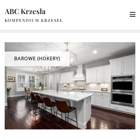
Skip
ABC Krzesła
to
content
KOMPENDIUM KRZESEŁ
BAROWE (HOKERY)