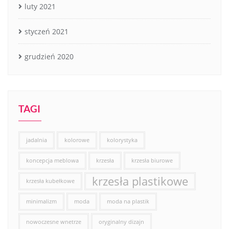
luty 2021
styczeń 2021
grudzień 2020
TAGI
jadalnia
kolorowe
kolorystyka
koncepcja meblowa
krzesła
krzesła biurowe
krzesła plastikowe
krzesła kubełkowe
minimalizm
moda
moda na plastik
nowoczesne wnetrze
oryginalny dizajn