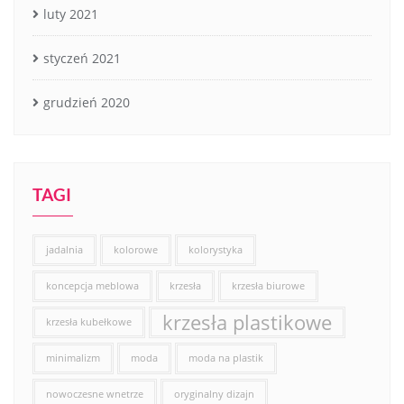
luty 2021
styczeń 2021
grudzień 2020
TAGI
jadalnia
kolorowe
kolorystyka
koncepcja meblowa
krzesła
krzesła biurowe
krzesła plastikowe
krzesła kubełkowe
minimalizm
moda
moda na plastik
nowoczesne wnetrze
oryginalny dizajn