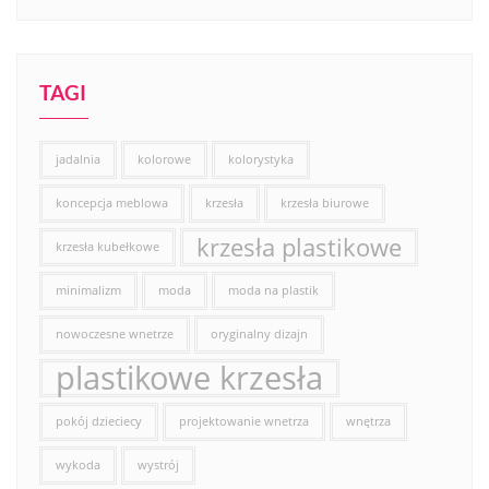
TAGI
jadalnia
kolorowe
kolorystyka
koncepcja meblowa
krzesła
krzesła biurowe
krzesła plastikowe
krzesła kubełkowe
minimalizm
moda
moda na plastik
nowoczesne wnetrze
oryginalny dizajn
plastikowe krzesła
pokój dzieciecy
projektowanie wnetrza
wnętrza
wykoda
wystrój